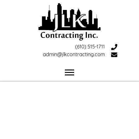
(610) 515-1711
admin@jlkcontracting.com